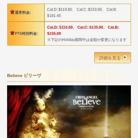
Cat.D: $119.85、 Cat.C: $153.95、 Cat.B:
通常料金:
$181.45
Cat.D: $110.00、 Cat.C: $135.00、 Cat.B:
PTS特別料金:
$155.00
※下記のHoliday期間中は金額が変更になります
詳細を見る
Believe ビリーヴ