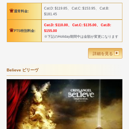
Cat.D: $119.85、 Cat.C: $153.95、 Cat.B:
通常料金:
$181.45
Cat.D: $110.00、 Cat.C: $135.00、 Cat.B:
PTS特別料金:
$155.00
※下記のHoliday期間中は金額が変更になります
詳細を見る
Believe ビリーヴ