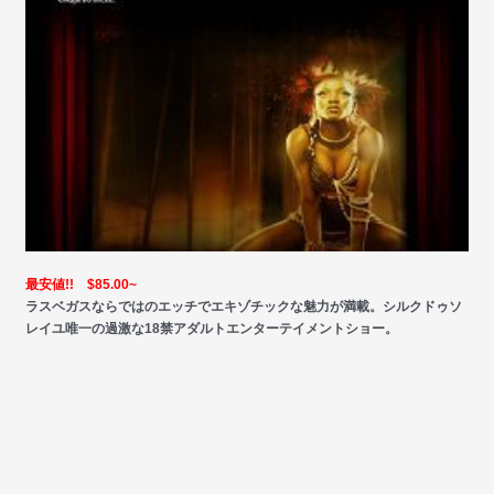
最安値!! $85.00~
ラスベガスならではのエッチでエキゾチックな魅力が満載。シルクドゥソ
レイユ唯一の過激な18禁アダルトエンターテイメントショー。