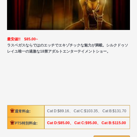
最安値!! $85.00~
ラスベガスならではのエッチでエキゾチックな魅力が満載。シルクドゥソ
レイユ唯一の過激な18禁アダルトエンターテイメントショー。
Cat D:$89.16、 Cat C:$103.35、 Cat B:$131.70
通常料金:
Cat D:$85.00、 Cat C:$95.00、 Cat B:$115.00
PTS特別料金: