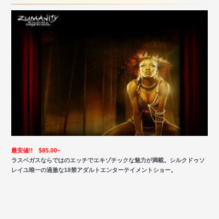
最安値!! $85.00~
ラスベガスならではのエッチでエキゾチックな魅力が満載。シルクドゥソ
レイユ唯一の過激な18禁アダルトエンターテイメントショー。