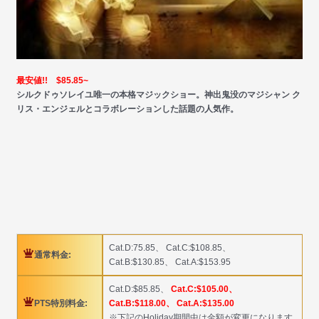
最安値!! $85.85~
シルクドゥソレイユ唯一の本格マジックショー。神出鬼没のマジシャン ク
リス・エンジェルとコラボレーションした話題の人気作。
Cat.D:75.85、 Cat.C:$108.85、
通常料金:
Cat.B:$130.85、 Cat.A:$153.95
Cat.D:$85.85、
Cat.C:$105.00、
PTS特別料金:
Cat.B:$118.00、 Cat.A:$135.00
※下記のHoliday期間中は金額が変更になります