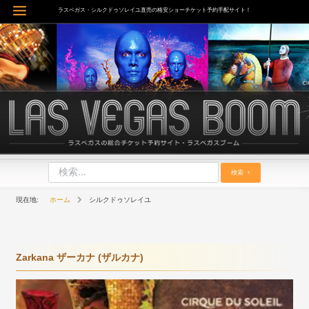
内
ラスベガス・シルクドゥソレイユ直売の格安ショーチケット予約手配サイト！
Main
容
を
Menu
ス
キ
ッ
プ
検索
ホーム
シルクドゥソレイユ
Zarkana ザーカナ (ザルカナ)