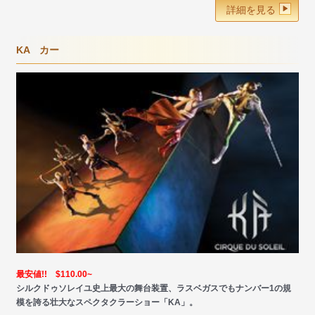
詳細を見る
KA カー
最安値!! $110.00~
シルクドゥソレイユ史上最大の舞台装置、ラスベガスでもナンバー1の規
模を誇る壮大なスペクタクラーショー「KA」。