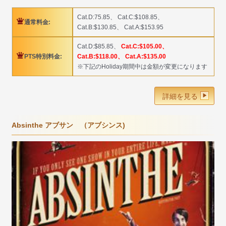
Cat.D:75.85、 Cat.C:$108.85、
通常料金:
Cat.B:$130.85、 Cat.A:$153.95
Cat.D:$85.85、
Cat.C:$105.00、
PTS特別料金:
Cat.B:$118.00、 Cat.A:$135.00
※下記のHoliday期間中は金額が変更になります
詳細を見る
Absinthe アブサン （アブシンス)