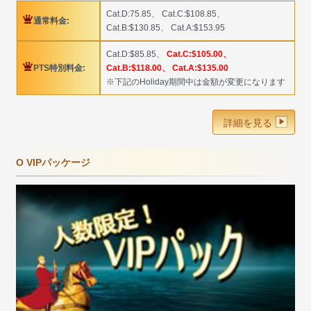
Cat.D:75.85、 Cat.C:$108.85、
通常料金:
Cat.B:$130.85、 Cat.A:$153.95
Cat.D:$85.85、
Cat.C:$105.00、
PTS特別料金:
Cat.B:$118.00、 Cat.A:$135.00
※下記のHoliday期間中は金額が変更になります
詳細を見る
O VIPパッケージ