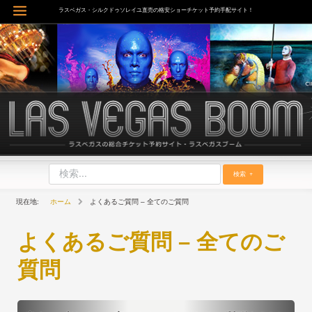
内
ラスベガス・シルクドゥソレイユ直売の格安ショーチケット予約手配サイト！
Main
容
を
Menu
ス
キ
ッ
プ
検索
ホーム
よくあるご質問 – 全てのご質問
よくあるご質問 – 全てのご
質問