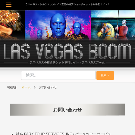
内
ラスベガス・シルクドゥソレイユ直売の格安ショーチケット予約手配サイト！
Main
容
を
Menu
ス
キ
ッ
プ
検索
ホーム
お問い合わせ
お問い合わせ
社名 PARK TOUR SERVICES, INC / パークツアーサービス