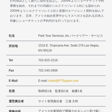
行代理店として新たに会社を設立し、2004年よりショーチケット予約
業務を始め、それまでの功績がシルクドゥソレイユ社にも認められ
2009年よりシルクドゥソレイユ社と直接のエージェント契約を結んで
おります。 日本、アメリカ始め世界中からラスベガスを訪れる日本人
対象にショーチケットの予約代行を行っております。
社名
Park Tour Services, Inc パークツアー・サービス
1516 E. Tropicana Ave. Suite 270 Las Vegas,
所在地
NV 89119
Tel
702-625-1516
Fax
702-240-2666
E-Mail
E-mail:
ticket@PTSjapan.com
役員
取締役1名 監査役1名 秘書1名
運営責任者
サイト管理責任者 三浦 大和
アメリカ合衆国内で開催されるショー及び催し
業務内容