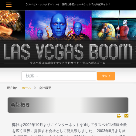
内
ラスベガス・シルクドゥソレイユ直売の格安ショーチケット予約手配サイト！
Main
容
を
Menu
ス
キ
ッ
プ
検索
ホーム
会社概要
会社概要
弊社は2002年10月よりにインターネットを通してラスベガス情報全般
を広く世界に提供する会社として発足致しました。 2003年8月より旅