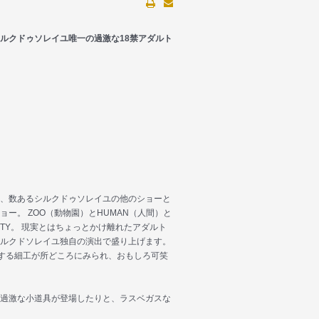
ルクドゥソレイユ唯一の過激な18禁アダルト
、数あるシルクドゥソレイユの他のショーと
ー。 ZOO（動物園）とHUMAN（人間）と
NITY。 現実とはちょっとかけ離れたアダルト
ルクドソレイユ独自の演出で盛り上げます。
出する細工が所どころにみられ、おもしろ可笑
過激な小道具が登場したりと、ラスベガスな