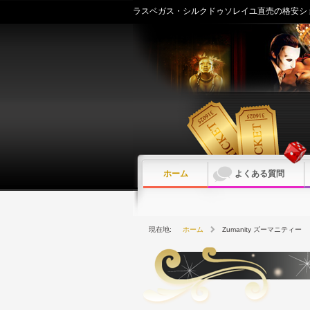
内
ラスベガス・シルクドゥソレイユ直売の格安シ
容
を
ス
キ
ッ
プ
ホーム
よくある質問
ホーム
Zumanity ズーマニティー