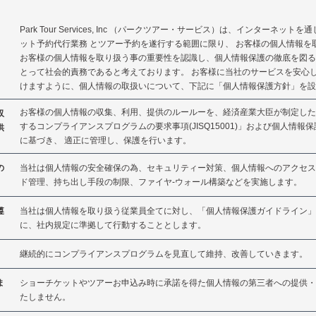
Park Tour Services, Inc （パークツアー・サービス）は、インターネット
ット予約代行業務 とツアー予約を遂行する範囲に限り、 お客様の個人情報を
お客様の個人情報を取り扱う事の重要性を認識し、個人情報保護の徹底を図る
とって社会的責務であると考えております。 お客様に当社のサービスを安心
けますように、個人情報の取扱いについて、下記に「個人情報保護方針」を設
お客様の個人情報の収集、利用、提供のルールーを、経済産業大臣が制定した
収
するコンプライアンスプログラムの要求事項(JISQ15001)」および個人情報
供
に基づき、 適正に管理し、保護を行います。
の
当社は個人情報の安全確保の為、セキュリティー対策、個人情報へのアクセス
ド管理、持ち出し手段の制限、ファイヤ-ウォール構築などを実施します。
遵
当社は個人情報を取り扱う従業員全てに対し、「個人情報保護ガイドライン」
に、社内規定に準拠して行動することとします。
継続的にコンプライアンスプログラムを見直して維持、改善していきます。
ま
ショーチケットやツアーお申込み時に承諾を得た個人情報の第三者への提供・
たしません。