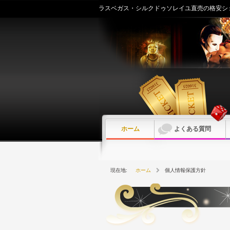
内
ラスベガス・シルクドゥソレイユ直売の格安シ
容
を
ス
キ
ッ
プ
ホーム
よくある質問
ホーム
個人情報保護方針