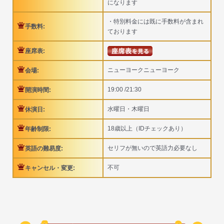
になります
・特別料金には既に手数料が含まれ
手数料:
ております
座席表:
ニューヨークニューヨーク
会場:
19:00 /21:30
開演時間:
水曜日・木曜日
休演日:
18歳以上（IDチェックあり）
年齢制限:
セリフが無いので英語力必要なし
英語の難易度:
不可
キャンセル・変更: