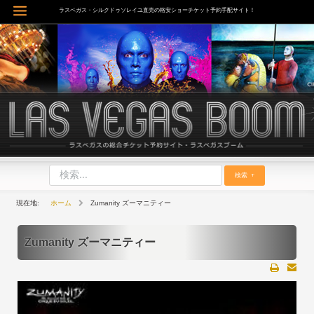
内
ラスベガス・シルクドゥソレイユ直売の格安ショーチケット予約手配サイト！
Main
容
を
Menu
ス
キ
ッ
プ
検索
ホーム
Zumanity ズーマニティー
Zumanity ズーマニティー