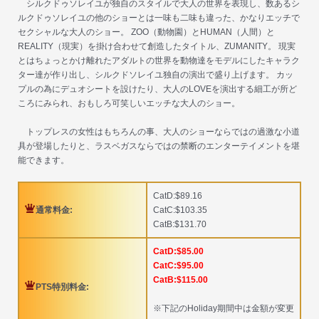
シルクドゥソレイユが独自のスタイルで大人の世界を表現し、数あるシ
ルクドゥソレイユの他のショーとは一味も二味も違った、かなりエッチで
セクシャルな大人のショー。 ZOO（動物園）とHUMAN（人間）と
REALITY（現実）を掛け合わせて創造したタイトル、ZUMANITY。 現実
とはちょっとかけ離れたアダルトの世界を動物達をモデルにしたキャラク
ター達が作り出し、シルクドソレイユ独自の演出で盛り上げます。 カッ
プルの為にデュオシートを設けたり、大人のLOVEを演出する細工が所ど
ころにみられ、おもしろ可笑しいエッチな大人のショー。
トップレスの女性はもちろんの事、大人のショーならではの過激な小道
具が登場したりと、ラスベガスならではの禁断のエンターテイメントを堪
能できます。
CatD:$89.16
通常料金:
CatC:$103.35
CatB:$131.70
CatD:$85.00
CatC:$95.00
CatB:$115.00
PTS特別料金:
※下記のHoliday期間中は金額が変更