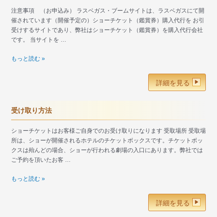
お
注意事項 （お申込み） ラスベガス・ブームサイトは、ラスベガスにて開
客
催されています（開催予定の）ショーチケット（鑑賞券）購入代行を お引
様
受けするサイトであり、弊社はショーチケット（鑑賞券）を購入代行会社
へ
です。 当サイトを …
注
もっと読む »
意
事
詳細を見る
項、
変
更、
受け取り方法
キ
ャ
ショーチケットはお客様ご自身でのお受け取りになります 受取場所 受取場
ン
所は、ショーが開催されるホテルのチケットボックスです。チケットボッ
セ
クスは殆んどの場合、ショーが行われる劇場の入口にあります。弊社では
ル
ご予約を頂いたお客 …
に
つ
受
もっと読む »
い
け
て
取
詳細を見る
り