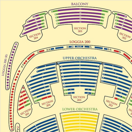
内
容
を
ス
キ
ッ
プ