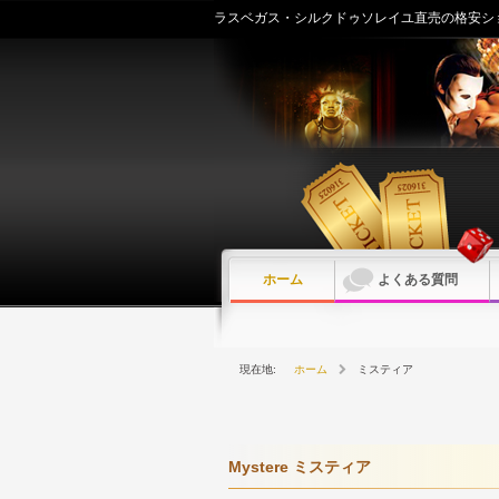
内
ラスベガス・シルクドゥソレイユ直売の格安シ
容
を
ス
キ
ッ
プ
ホーム
よくある質問
ホーム
ミスティア
Mystere ミスティア