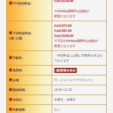
Cat1:$130.00
PTS特別料金:
※Holiday期間中は金額が
変更になります
Cat3:$73.00
Cat2:$87.00
子供料金料金:
Cat1:$100.00
2歳~12歳
※下記のHoliday期間中は金額が
変更になります
・特別料金には既に手数料が含まれ
手数料:
ております
座席表:
T.I.（トレジャーアイランド）
会場:
19:00 / 21:30
開演時間:
木曜日・金曜日
休演日:
なし
年齢制限: