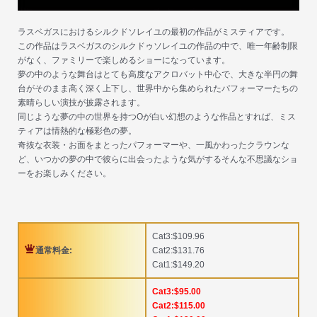
ラスベガスにおけるシルクドソレイユの最初の作品がミスティアです。
この作品はラスベガスのシルクドゥソレイユの作品の中で、唯一年齢制限
がなく、ファミリーで楽しめるショーになっています。
夢の中のような舞台はとても高度なアクロバット中心で、大きな半円の舞
台がそのまま高く深く上下し、世界中から集められたパフォーマーたちの
素晴らしい演技が披露されます。
同じような夢の中の世界を持つOが白い幻想のような作品とすれば、ミス
ティアは情熱的な極彩色の夢。
奇抜な衣装・お面をまとったパフォーマーや、一風かわったクラウンな
ど、いつかの夢の中で彼らに出会ったような気がするそんな不思議なショ
ーをお楽しみください。
Cat3:$109.96
通常料金:
Cat2:$131.76
Cat1:$149.20
Cat3:$95.00
Cat2:$115.00