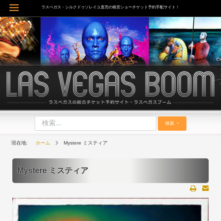
内
ラスベガス・シルクドゥソレイユ直売の格安ショーチケット予約手配サイト！
Main
容
を
Menu
ス
キ
ッ
プ
検索
ホーム
Mystere ミスティア
Mystere ミスティア