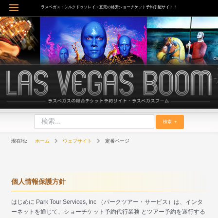
内
ラスベガス・シルクドゥソレイユ直売の格安ショーチケット予約手配サイト！
Main
容
を
Menu
ス
キ
ッ
プ
検索
ホーム
ウェブサイト
定番ページ
個人情報保護方針
はじめに Park Tour Services, Inc （パークツアー・サービス）は、インタ
ーネットを通じて、ショーチケット予約代行業務 とツアー予約を遂行する