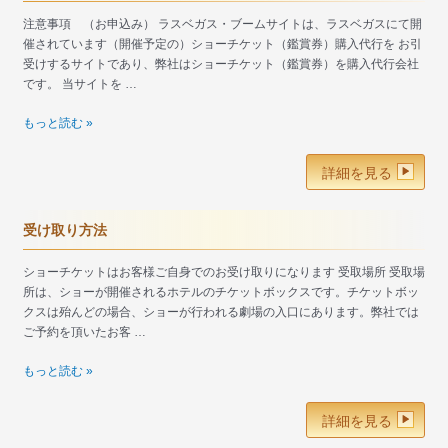
お
注意事項 （お申込み） ラスベガス・ブームサイトは、ラスベガスにて開
客
催されています（開催予定の）ショーチケット（鑑賞券）購入代行を お引
様
受けするサイトであり、弊社はショーチケット（鑑賞券）を購入代行会社
へ
です。 当サイトを …
注
もっと読む »
意
事
詳細を見る
項、
変
更、
受け取り方法
キ
ャ
ショーチケットはお客様ご自身でのお受け取りになります 受取場所 受取場
ン
所は、ショーが開催されるホテルのチケットボックスです。チケットボッ
セ
クスは殆んどの場合、ショーが行われる劇場の入口にあります。弊社では
ル
ご予約を頂いたお客 …
に
つ
受
もっと読む »
い
け
て
取
詳細を見る
り