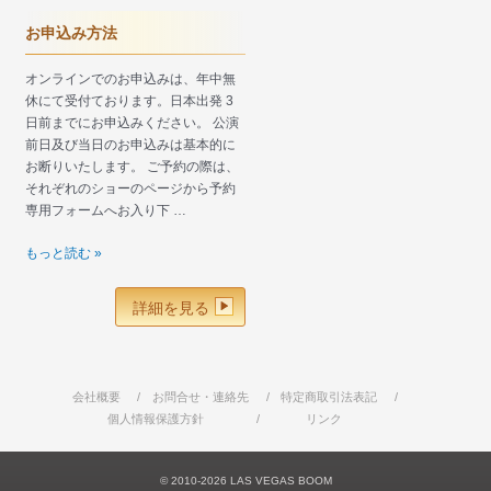
方
法
お申込み方法
オンラインでのお申込みは、年中無
休にて受付ております。日本出発 3
日前までにお申込みください。 公演
前日及び当日のお申込みは基本的に
お断りいたします。 ご予約の際は、
それぞれのショーのページから予約
専用フォームへお入り下 …
お
もっと読む »
申
込
詳細を見る
み
方
法
会社概要
お問合せ・連絡先
特定商取引法表記
個人情報保護方針
リンク
© 2010-2026 LAS VEGAS BOOM