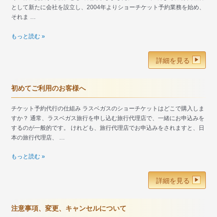
く
として新たに会社を設立し、2004年よりショーチケット予約業務を始め、
表
それま …
記
会
もっと読む »
社
概
詳細を見る
要
初めてご利用のお客様へ
チケット予約代行の仕組み ラスベガスのショーチケットはどこで購入しま
すか？ 通常、ラスベガス旅行を申し込む旅行代理店で、一緒にお申込みを
するのが一般的です。 けれども、旅行代理店でお申込みをされますと、日
本の旅行代理店、 …
初
もっと読む »
め
て
詳細を見る
ご
利
用
注意事項、変更、キャンセルについて
の