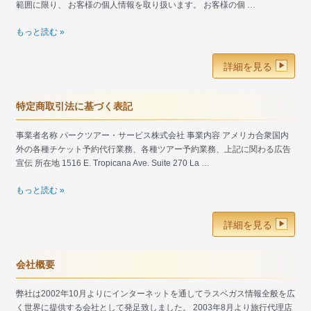
範囲に限り、 お客様の個人情報を取り扱います。 お客様の個 …
個
もっと読む »
人
情
詳細を見る
報
保
護
特定商取引法に基づく表記
方
針
事業者名称 パークツアー・サービス株式会社 事業内容 アメリカ合衆国内
外の各種チケット予約代行業務、各種ツアー予約業務、上記に関わる広告
宣伝 所在地 1516 E. Tropicana Ave. Suite 270 La …
特
もっと読む »
定
商
詳細を見る
取
引
法
会社概要
に
基
弊社は2002年10月よりにインターネットを通してラスベガス情報全般を広
づ
く世界に提供する会社として発足致しました。 2003年8月より旅行代理店