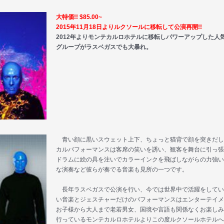
大特価!! $85.00~
2015年11月18日よりルクソールに移転して公演再開!!
2012年よりモンテカルロホテルに移転しパワーアップした人
グループがラスベガスでも大暴れ。
青い顔に黒いスウェット上下、ちょっと猫背で顔を突きだして
カルパフォーマンスは客席の笑いを誘い、観客を舞台に引っ張
ドラムに絵の具を注いでカラーインクを飛ばしながらの力強い
な演奏など彼らが奏でる音楽も見所の一つです。
長年ラスベガスで公演を行い、今では世界中で活躍をしてい
い音楽とジェスチャーだけのパフォーマンスはエンターテイメ
お子様から大人まで老若男女、国境や言語も関係なくお楽しみい
行っているモンテカルロホテルよりこの度ルクソールホテルへ移