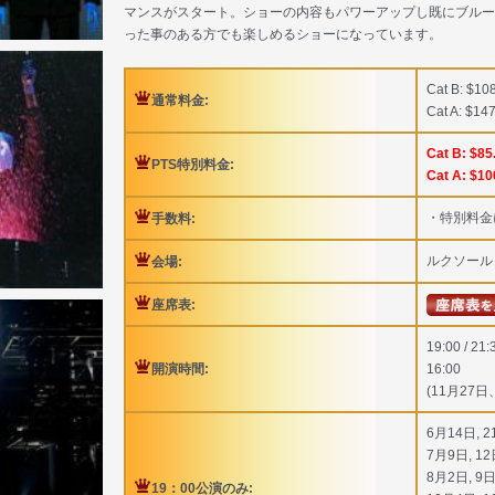
マンスがスタート。ショーの内容もパワーアップし既にブルー
った事のある方でも楽しめるショーになっています。
Cat B: $10
通常料金:
Cat A: $14
Cat B: $85
PTS特別料金:
Cat A: $10
・特別料金
手数料:
ルクソール
会場:
座席表:
19:00 / 21:
開演時間:
16:00
(11月27日
6月14日, 2
7月9日, 12
8月2日, 9日
19：00公演のみ: