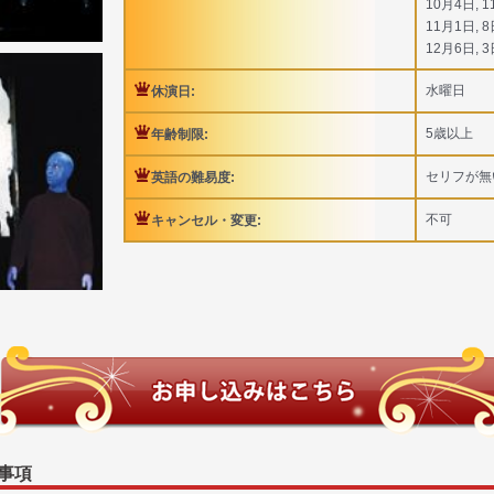
10月4日, 1
11月1日, 8
12月6日, 3
水曜日
休演日:
5歳以上
年齢制限:
セリフが無
英語の難易度:
不可
キャンセル・変更:
事項