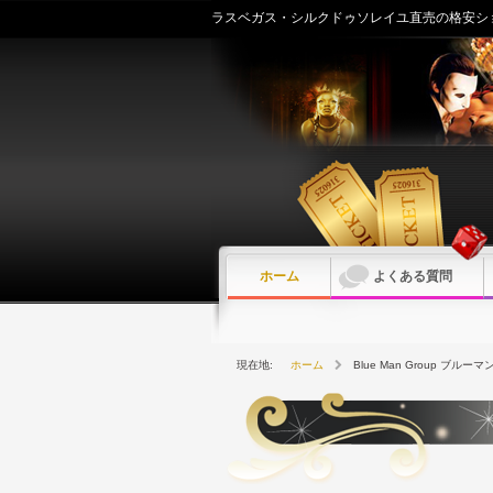
内
ラスベガス・シルクドゥソレイユ直売の格安シ
容
を
ス
キ
ッ
プ
ホーム
よくある質問
ホーム
Blue Man Group ブ