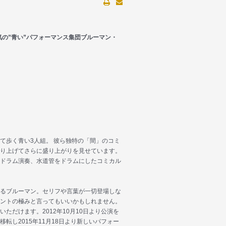
気の”青い”パフォーマンス集団ブルーマン・
歩く青い3人組。 彼ら独特の「間」のコミ
り上げてさらに盛り上がりを見せています。
ドラム演奏、水道管をドラムにしたコミカル
るブルーマン。セリフや言葉が一切登場しな
ントの極みと言ってもいいかもしれません。
ただけます。2012年10月10日より公演を
転し2015年11月18日より新しいパフォー