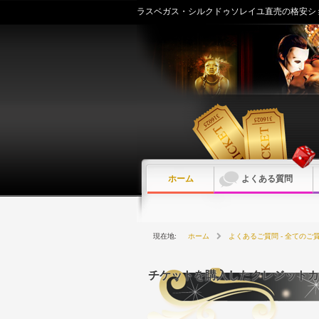
内
ラスベガス・シルクドゥソレイユ直売の格安シ
容
を
ス
キ
ッ
プ
ホーム
よくある質問
ホーム
よくあるご質問 - 全てのご
チケットを購入したクレジットカ