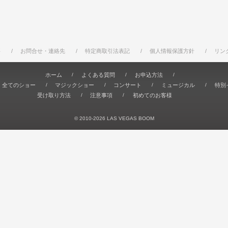
要
お問合せ・連絡先
特定商取引法表記
個人情報保護方針
リン
ホーム
よくある質問
お申込方法
全てのショー
マジックショー
コンサート
ミュージカル
特別
受け取り方法
注意事項
初めてのお客様
© 2010-2026 LAS VEGAS BOOM