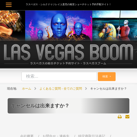
内
ラスベガス・シルクドゥソレイユ直売の格安ショーチケット予約手配サイト！
Main
容
を
Menu
ス
キ
ッ
プ
検索
ホーム
よくあるご質問 - 全てのご質問
キャンセルは出来ますか？
キャンセルは出来ますか？
会社概要
お問合せ・連絡先
特定商取引法表記