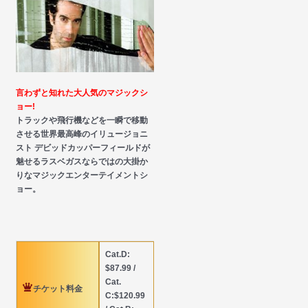
言わずと知れた大人気のマジックシ
ョー!
トラックや飛行機などを一瞬で移動
させる世界最高峰のイリュージョニ
スト デビッドカッパーフィールドが
魅せるラスベガスならではの大掛か
りなマジックエンターテイメントシ
ョー。
Cat.D:
$87.99 /
Cat.
チケット料金
C:$120.99