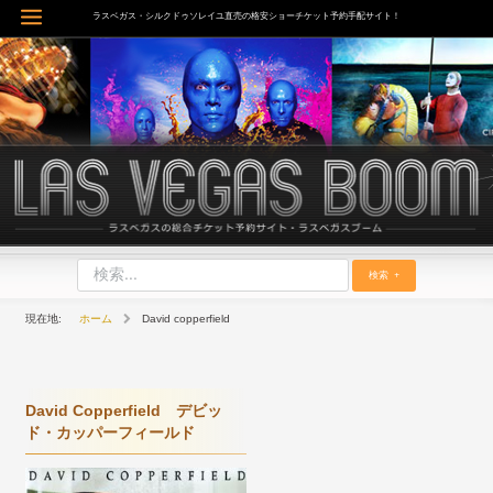
内
ラスベガス・シルクドゥソレイユ直売の格安ショーチケット予約手配サイト！
Main
容
を
Menu
ス
キ
ッ
プ
検索
ホーム
David copperfield
David Copperfield デビッ
ド・カッパーフィールド