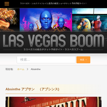
内
ラスベガス・シルクドゥソレイユ直売の格安ショーチケット予約手配サイト！
Main
容
を
Menu
ス
キ
ッ
プ
検索
ホーム
Absinthe
Absinthe アブサン （アブシンス)