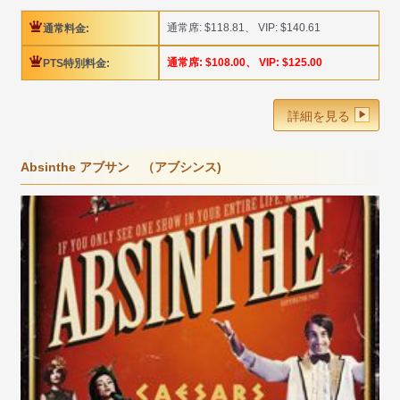
通常席: $118.81、 VIP: $140.61
通常料金:
通常席: $108.00、 VIP: $125.00
PTS特別料金:
詳細を見る
Absinthe アブサン （アブシンス)