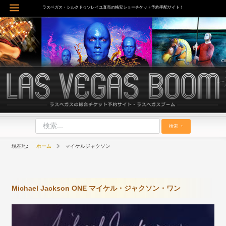
内
ラスベガス・シルクドゥソレイユ直売の格安ショーチケット予約手配サイト！
Main
容
を
Menu
ス
キ
ッ
プ
検索
ホーム
マイケルジャクソン
Michael Jackson ONE マイケル・ジャクソン・ワン