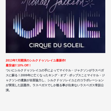
2013年7月開演のシルクドゥソレイユ最新作!
最安値!! 10% Off！
ついにシルクドゥソレイユの手によってマイケル・ジャクソンがラスベガ
スに蘇る！2009年に亡くなったキング・オブ・ポップスことマイケル・ジ
ャクソンの遺族が全面協力し、シルクドゥソレイユとのコラボレーション
が実現した話題作。ラスベガスでしか観る事が出来ないラスベガス常設公
演。