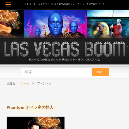
内
ラスベガス・シルクドゥソレイユ直売の格安ショーチケット予約手配サイト！
Main
容
を
Menu
ス
キ
ッ
プ
検索
ホーム
ファントム
Phantom オペラ座の怪人