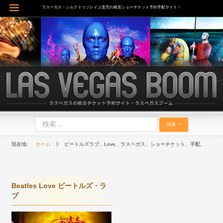
内
ラスベガス・シルクドゥソレイユ直売の格安ショーチケット予約手配サイト！
Main
容
を
Menu
ス
キ
ッ
プ
検索
ホーム
ビートルズラブ、Love、ラスベガス、ショーチケット、手配、
Beatles Love ビートルズ・ラ
ブ