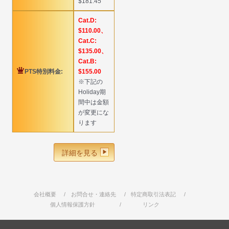
$181.45
Cat.D:
$110.00、
Cat.C:
$135.00、
Cat.B:
PTS特別料金:
$155.00
※下記の
Holiday期
間中は金額
が変更にな
ります
詳細を見る
会社概要
お問合せ・連絡先
特定商取引法表記
個人情報保護方針
リンク