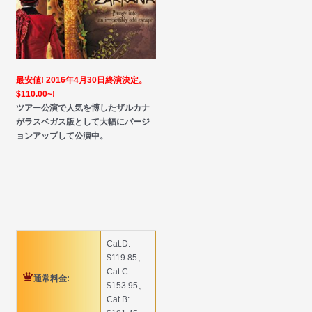
最安値! 2016年4月30日終演決定。
$110.00~!
ツアー公演で人気を博したザルカナ
がラスベガス版として大幅にバージ
ョンアップして公演中。
Cat.D:
$119.85、
Cat.C:
通常料金:
$153.95、
Cat.B: