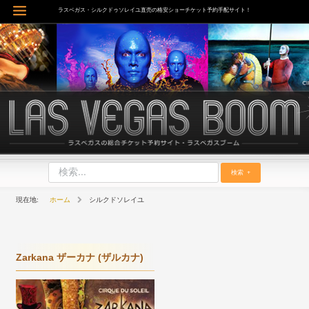
内
ラスベガス・シルクドゥソレイユ直売の格安ショーチケット予約手配サイト！
Main
容
を
Menu
ス
キ
ッ
プ
検索
ホーム
シルクドソレイユ
Zarkana ザーカナ (ザルカナ)