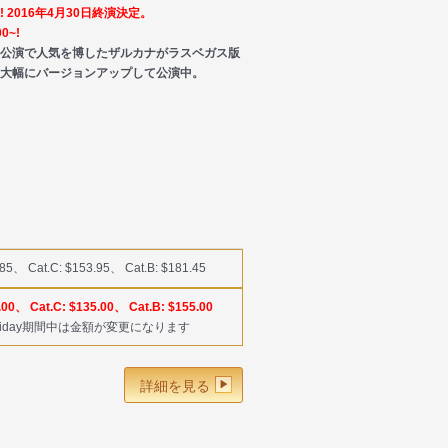
! 2016年4月30日終演決定。
00~!
ー公演で人気を博したザルカナがラスベガス版
て大幅にバージョンアップして公演中。
.85、 Cat.C: $153.95、 Cat.B: $181.45
.00、 Cat.C: $135.00、 Cat.B: $155.00
liday期間中は金額が変更になります
詳細を見る