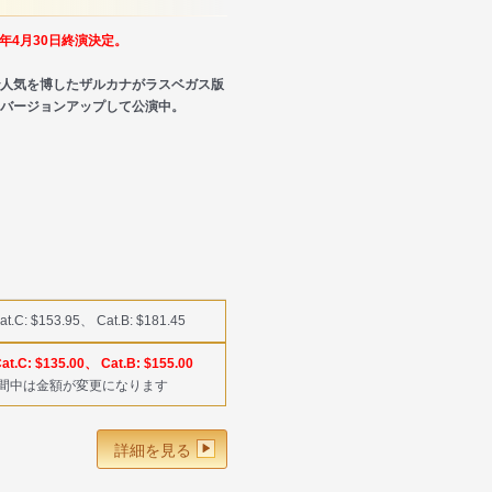
16年4月30日終演決定。
人気を博したザルカナがラスベガス版
バージョンアップして公演中。
at.C: $153.95、 Cat.B: $181.45
at.C: $135.00、 Cat.B: $155.00
y期間中は金額が変更になります
詳細を見る