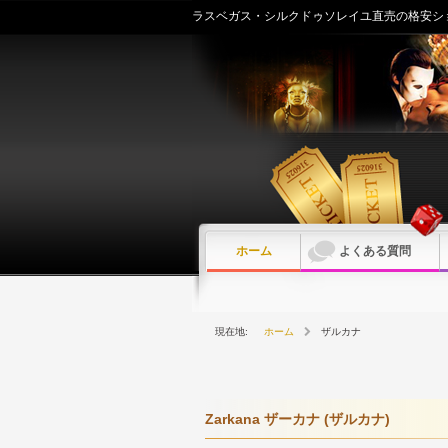
内
ラスベガス・シルクドゥソレイユ直売の格安シ
容
を
ス
キ
ッ
プ
ホーム
よくある質問
ホーム
ザルカナ
Zarkana ザーカナ (ザルカナ)