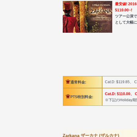
最安値! 20
$110.00~!
ツアー公演で
として大幅に
Cat.D: $119.85、 C
通常料金:
Cat.D: $110.00、 C
PTS特別料金:
※下記のHolida
Zarkana ザーカナ (ザルカナ)