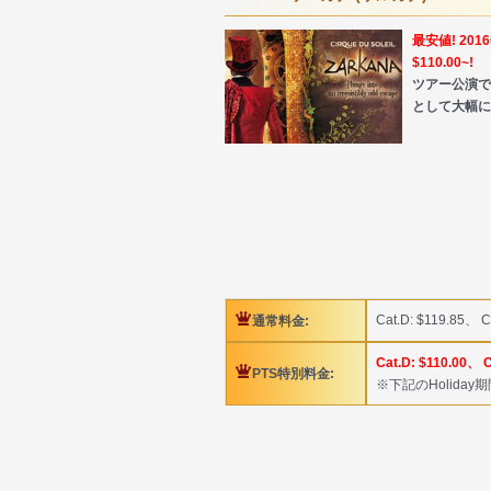
最安値! 20
$110.00~!
ツアー公演で
として大幅に
Cat.D: $119.85、 C
通常料金:
Cat.D: $110.00、 C
PTS特別料金:
※下記のHolida