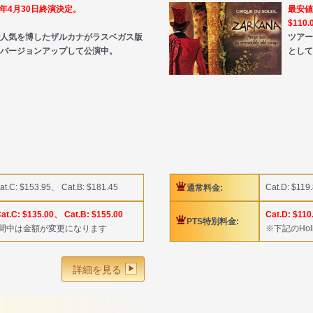
16年4月30日終演決定。
最安値
$110.
人気を博したザルカナがラスベガス版
ツア
バージョンアップして公演中。
とし
at.C: $153.95、 Cat.B: $181.45
Cat.D: $119
通常料金:
at.C: $135.00、 Cat.B: $155.00
Cat.D: $110
PTS特別料金:
y期間中は金額が変更になります
※下記のHo
詳細を見る