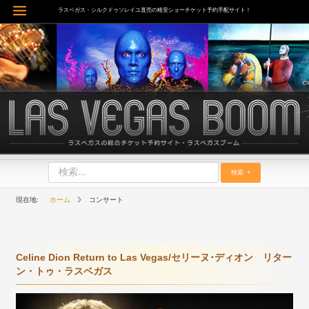
内
ラスベガス・シルクドゥソレイユ直売の格安ショーチケット予約手配サイト！
Main
容
を
Menu
ス
キ
ッ
プ
検索
ホーム
コンサート
Celine Dion Return to Las Vegas/セリーヌ･ディオン リター
ン・トゥ・ラスベガス