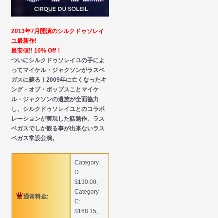
2013年7月開演のシルクドゥソレイ
ユ最新作!
最安値!! 10% Off！
ついにシルクドゥソレイユの手によ
ってマイケル・ジャクソンがラスベ
ガスに蘇る！2009年に亡くなったキ
ング・オブ・ポップスことマイケ
ル・ジャクソンの遺族が全面協力
し、シルクドゥソレイユとのコラボ
レーションが実現した話題作。ラス
ベガスでしか観る事が出来ないラス
ベガス常設公演。
Category
D:
$130.00、
Category
通常料金:
C:
$168.15、