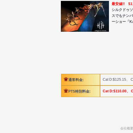
最安値!! $11
シルクドゥソ
スでもナンバ
ーショー「K
Cat D:$125.15、 C
通常料金:
Cat D:$110.00、 C
PTS特別料金:
会社概