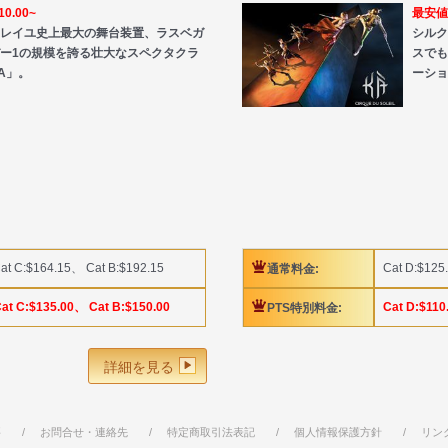
0.00~
最安値!
レイユ史上最大の舞台装置、ラスベガ
シル
ー1の規模を誇る壮大なスペクタクラ
スでも
A」。
ーショ
at C:$164.15、 Cat B:$192.15
Cat D:$125
通常料金:
at C:$135.00、 Cat B:$150.00
Cat D:$110
PTS特別料金:
詳細を見る
要
お問合せ・連絡先
特定商取引法表記
個人情報保護方針
リン