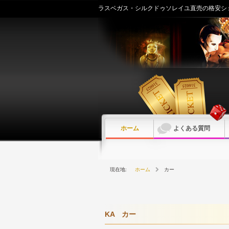
内
ラスベガス・シルクドゥソレイユ直売の格安シ
容
を
ス
キ
ッ
プ
ホーム
よくある質問
ホーム
カー
KA カー