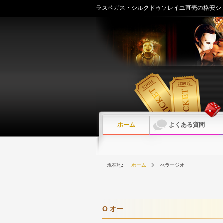
内
ラスベガス・シルクドゥソレイユ直売の格安シ
容
を
ス
キ
ッ
プ
ホーム
よくある質問
ホーム
べラージオ
O オー