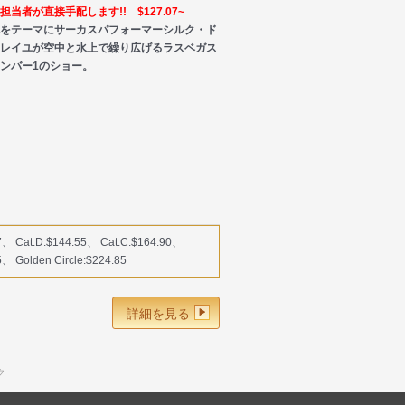
担当者が直接手配します!! $127.07~
死をテーマにサーカスパフォーマーシルク・ド
ソレイユが空中と水上で繰り広げるラスベガス
ンバー1のショー。
7、 Cat.D:$144.55、 Cat.C:$164.90、
5、 Golden Circle:$224.85
詳細を見る
ク