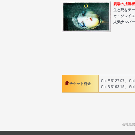
劇場の担当者が
生と死をテー
ゥ・ソレイユ
人気ナンバー
Cat.E:$127.07、 Ca
チケット料金
Cat.B:$193.15、 Gol
会社概