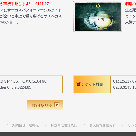
直接手配します!! $127.07~
劇場の
マにサーカスパフォーマーシルク・ド
生と
が空中と水上で繰り広げるラスベガス
ゥ・
1のショー。
人気ナ
t.D:$144.55、 Cat.C:$164.90、
Cat.E:$127.0
チケット料金
den Circle:$224.85
Cat.B:$193.1
詳細を見る
要
お問合せ・連絡先
特定商取引法表記
個人情報保護方針
リン